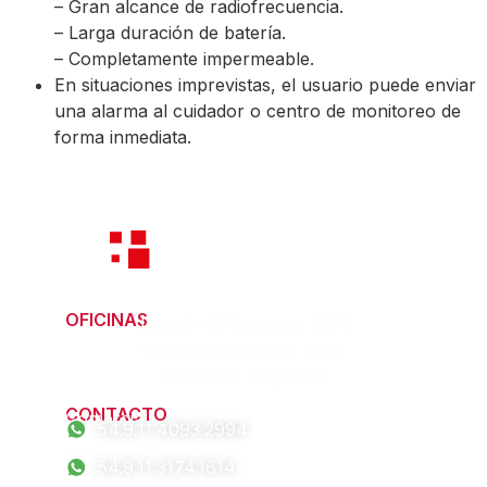
– Gran alcance de radiofrecuencia.
– Larga duración de batería.
– Completamente impermeable.
En situaciones imprevistas, el usuario puede enviar
una alarma al cuidador o centro de monitoreo de
forma inmediata.
OFICINAS
Joaquín V. González 5076
C1419AYN Buenos Aires
República Argentina
CONTACTO
Comercial
54.9.11.4093.2994
Soporte
54.9.11.3174.1614